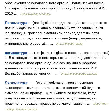
обозначения законодательного органа. Политическая наука:
Словарь справочник. сост. проф пол наук Санжаревский И.И..
2010 …
Политология. Словарь.
Легислатура
— (лат. ligislator предлагающий законопроект, от
лат. lex /legis/ закон + latus внесенный, установленный; англ.
legislature) 1) срок полномочий или период деятельности
избранного представительного органа (напр., парламента,
муниципального совета)… …
Энциклопедия права
легислатура
— ы; ж. [от лат. legislatio внесение законопроекта]
1. В законодательстве некоторых стран: период деятельности
законодательного органа одного созыва или выборного
должностного лица; срок его законных полномочий. 2. В
Великобритании, во многих… …
Энциклопедический словарь
Легислатура
— (от лат. legis закон, latura ношение)
законодательный орган или срок его полномочий (здесь в
смысле нормы права): ஐ Мы живем во времена, когда
полученные при помощи инструментов достижения, как
правило, опережают правовую регламентацию… …
Мир Лема -
словарь и путеводитель