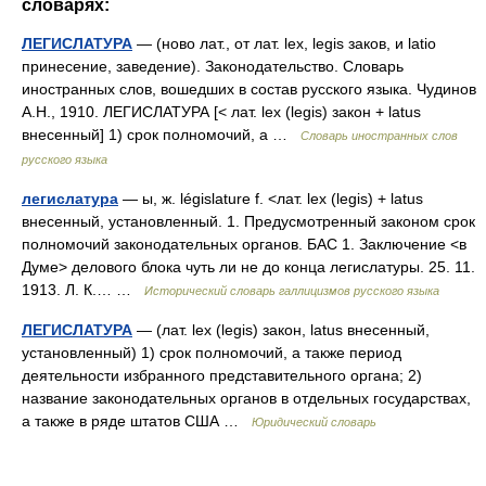
словарях:
ЛЕГИСЛАТУРА
— (ново лат., от лат. lex, legis заков, и latio
принесение, заведение). Законодательство. Словарь
иностранных слов, вошедших в состав русского языка. Чудинов
А.Н., 1910. ЛЕГИСЛАТУРА [< лат. lex (legis) закон + latus
внесенный] 1) срок полномочий, а …
Словарь иностранных слов
русского языка
легислатура
— ы, ж. législature f. <лат. lex (legis) + latus
внесенный, установленный. 1. Предусмотренный законом срок
полномочий законодательных органов. БАС 1. Заключение <в
Думе> делового блока чуть ли не до конца легислатуры. 25. 11.
1913. Л. К.… …
Исторический словарь галлицизмов русского языка
ЛЕГИСЛАТУРА
— (лат. lex (legis) закон, latus внесенный,
установленный) 1) срок полномочий, а также период
деятельности избранного представительного органа; 2)
название законодательных органов в отдельных государствах,
а также в ряде штатов США …
Юридический словарь